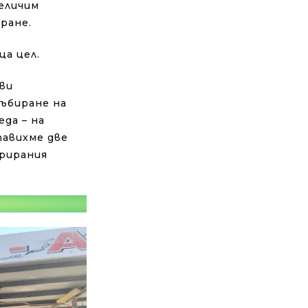
еличим
ране.
ща цел.
ви
събиране на
да – на
тавихме две
рирания