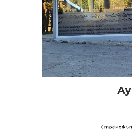
Ау
Стремежът з