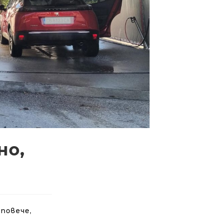
но,
повече,