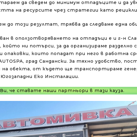
стараем да сведем до минимум отпадъците и да ув
тта на ресурсите чрез стратегии като рецикли
ем до този резултат, трябва да следваме една об
ван в оползотворяването на отпадъци е и г-н Сла
 който ни потърси, за да организираме разделно 
 опаковки, които попадат при него в работна сре
UTOSPA, град Сандански. За тяхно удобство, пос
 на обекта, от където ще транспортираме гене
 Югозападни Еко Инсталации.
Ви, че ставате наши партньори в тази кауза.