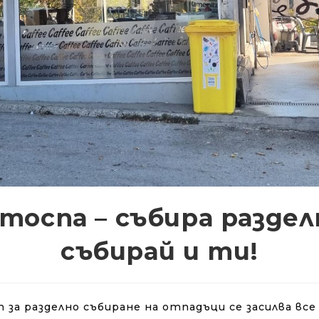
тоспа – събира раздел
събирай и ти!
а разделно събиране на отпадъци се засилва все 