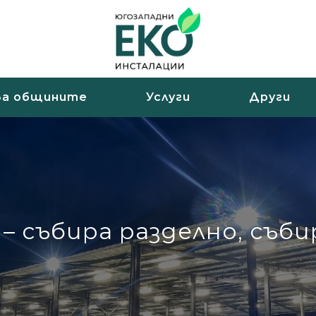
За общините
Услуги
Други
– събира разделно, съби