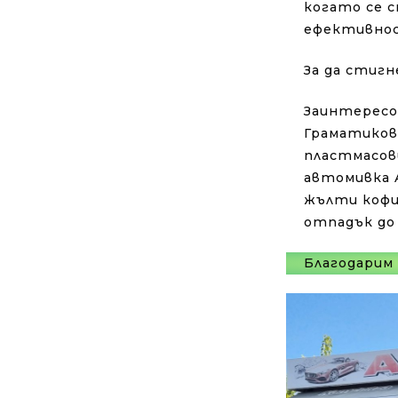
когато се 
ефективнос
За да стигн
Заинтересо
Граматиков,
пластмасови
автомивка A
жълти кофи
отпадък до
Благодарим 