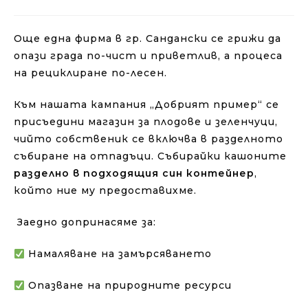
Още една фирма в гр. Сандански се грижи да
опази града по-чист и приветлив, а процеса
на рециклиране по-лесен.
Към нашата кампания „Добрият пример“ се
присъедини магазин за плодове и зеленчуци,
чийто собственик се включва в разделното
събиране на отпадъци. Събирайки кашоните
разделно в подходящия син контейнер
,
който ние му предоставихме.
Заедно допринасяме за:
Намаляване на замърсяването
Опазване на природните ресурси