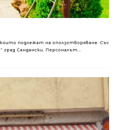
 които подлежат на оползотворяване. Със
“ град Сандански. Персоналът…