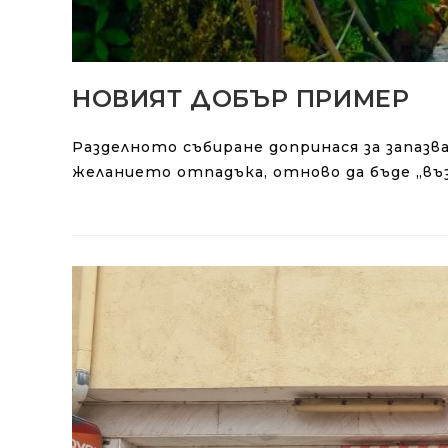
НОВИЯТ ДОБЪР ПРИМЕР
Разделното събиране допринася за запаз
желанието отпадъка, отново да бъде „въ