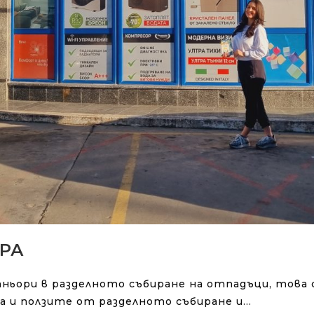
РА
тньори в разделното събиране на отпадъци, това 
еса и ползите от разделното събиране и…