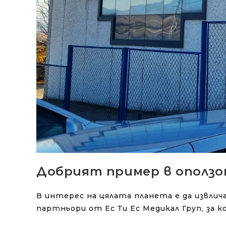
Добрият пример в ополз
В интерес на цялата планета е да извли
партньори от Ес Ти Ес Медикал Груп, за