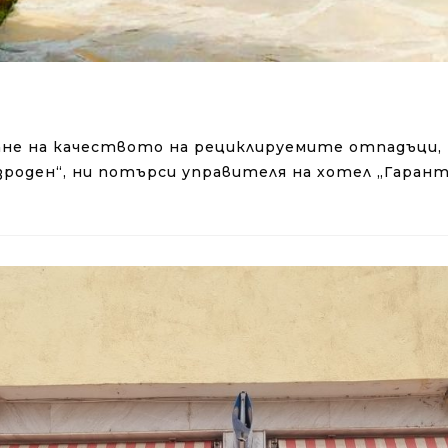
ване на качеството на рециклируемите отпадъци,
зроден“, ни потърси управителя на хотел „Гарант