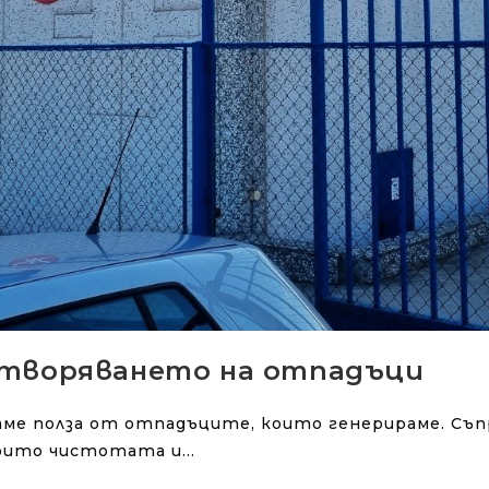
отворяването на отпадъци
чаме полза от отпадъците, които генерираме. Съ
 които чистотата и…